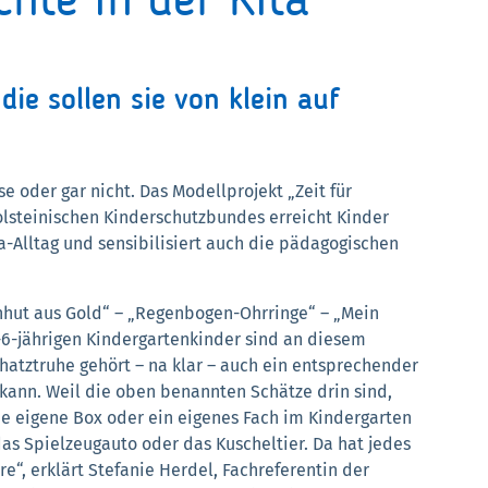
chte in der Kita
ie sollen sie von klein auf
e oder gar nicht. Das Modellprojekt „Zeit für
holsteinischen Kinderschutzbundes erreicht Kinder
ta-Alltag und sensibilisiert auch die pädagogischen
enhut aus Gold“ – „Regenbogen-Ohrringe“ – „Mein
4-6-jährigen Kindergartenkinder sind an diesem
chatztruhe gehört – na klar – auch ein entsprechender
kann. Weil die oben benannten Schätze drin sind,
ine eigene Box oder ein eigenes Fach im Kindergarten
 das Spielzeugauto oder das Kuscheltier. Da hat jedes
re“, erklärt Stefanie Herdel, Fachreferentin der