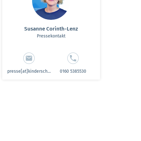
Susanne Corinth-Lenz
Pressekontakt
presse[at]kinderschutzbund-sh.de
0160 5385530