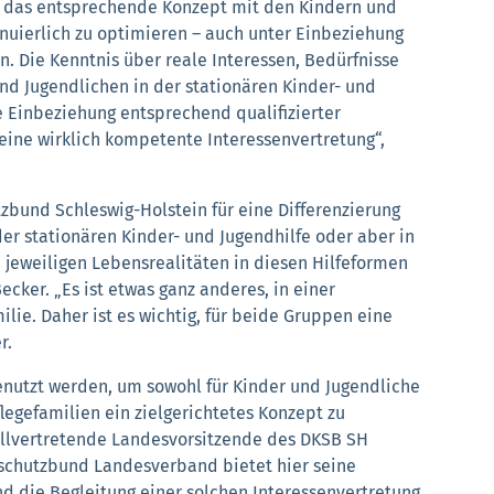
g, das entsprechende Konzept mit den Kindern und
inuierlich zu optimieren – auch unter Einbeziehung
 Die Kenntnis über reale Interessen, Bedürfnisse
nd Jugendlichen in der stationären Kinder- und
e Einbeziehung entsprechend qualifizierter
 eine wirklich kompetente Interessenvertretung“,
tzbund Schleswig-Holstein für eine Differenzierung
er stationären Kinder- und Jugendhilfe oder aber in
e jeweiligen Lebensrealitäten in diesen Hilfeformen
ecker. „Es ist etwas ganz anderes, in einer
ilie. Daher ist es wichtig, für beide Gruppen eine
r.
genutzt werden, um sowohl für Kinder und Jugendliche
flegefamilien ein zielgerichtetes Konzept zu
tellvertretende Landesvorsitzende des DKSB SH
rschutzbund Landesverband bietet hier seine
d die Begleitung einer solchen Interessenvertretung