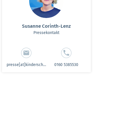
Susanne Corinth-Lenz
Pressekontakt
presse[at]kinderschutzbund-sh.de
0160 5385530